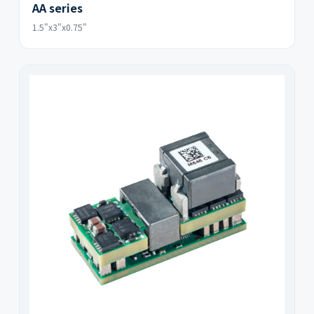
AA series
1.5"x3"x0.75"