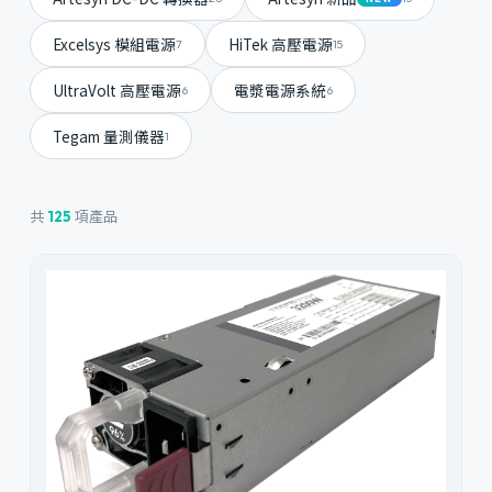
Excelsys 模組電源
HiTek 高壓電源
7
15
UltraVolt 高壓電源
電漿電源系統
6
6
Tegam 量測儀器
1
共
項產品
125