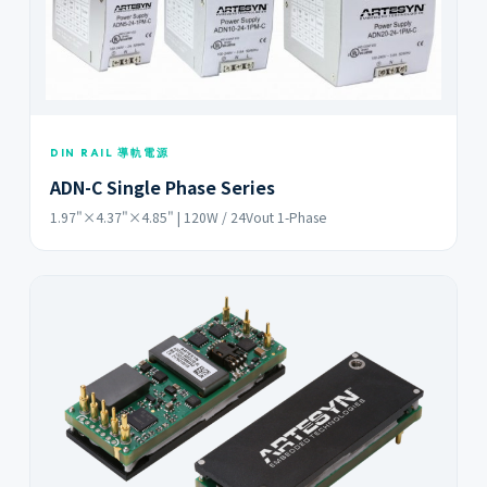
DIN RAIL 導軌電源
ADN-C Single Phase Series
1.97"×4.37"×4.85" | 120W / 24Vout 1-Phase