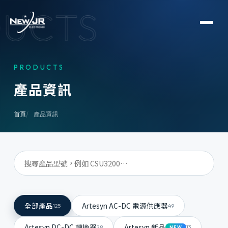
UCTS
PRODUCTS
產
品
資
訊
首頁
產品資訊
全部產品
Artesyn AC-DC 電源供應器
125
49
Artesyn DC-DC 轉換器
Artesyn 新品
28
13
NEW