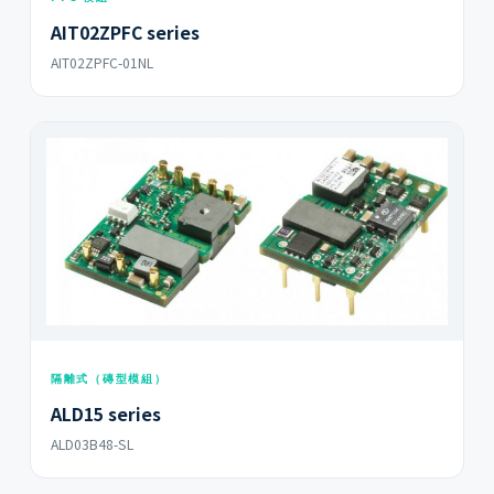
AIT02ZPFC series
AIT02ZPFC-01NL
隔離式（磚型模組）
ALD15 series
ALD03B48-SL