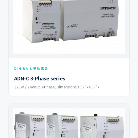
DIN RAIL 導軌電源
ADN-C 3-Phase series
120W / 24Vout 3-Phase, Dimensions 1.97"x4.37"x