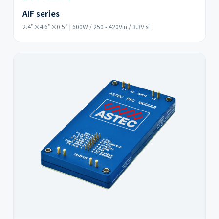
AIF series
2.4"×4.6"×0.5" | 600W / 250 - 420Vin / 3.3V si