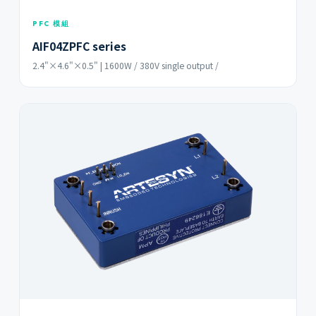
PFC 模組
AIF04ZPFC series
2.4"×4.6"×0.5" | 1600W / 380V single output /