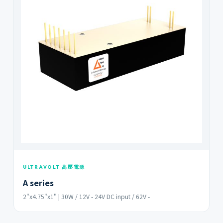
ULTRAVOLT 高壓電源
A series
2"x4.75"x1" | 30W / 12V - 24V DC input / 62V -