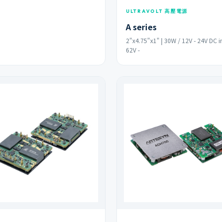
ULTRAVOLT 高壓電源
A series
2"x4.75"x1" | 30W / 12V - 24V DC i
62V -