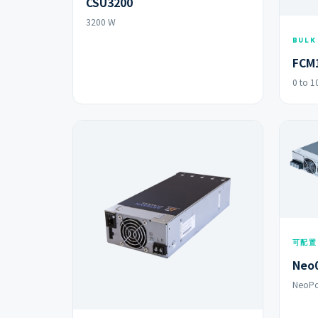
CSU3200
3200 W
BULK
FCM
0 to 1
可配置
Neo
NeoP