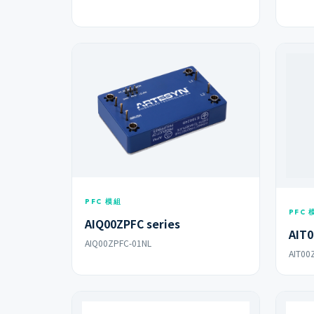
PFC 模組
PFC 
AIQ00ZPFC series
AIT0
AIQ00ZPFC-01NL
AIT00