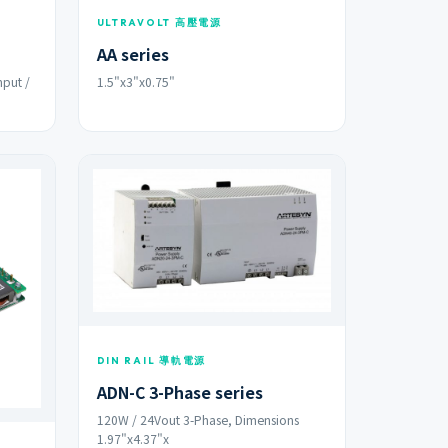
ULTRAVOLT 高壓電源
AA series
nput /
1.5"x3"x0.75"
DIN RAIL 導軌電源
ADN-C 3-Phase series
120W / 24Vout 3-Phase, Dimensions
1.97"x4.37"x