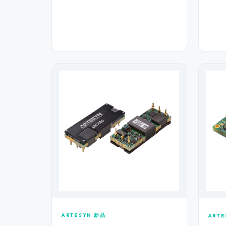
ARTESYN 新品
ARTE