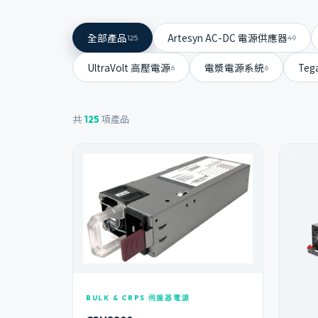
全部產品
Artesyn AC-DC 電源供應器
125
49
UltraVolt 高壓電源
電漿電源系統
Te
6
6
共
項產品
125
BULK & CRPS 伺服器電源