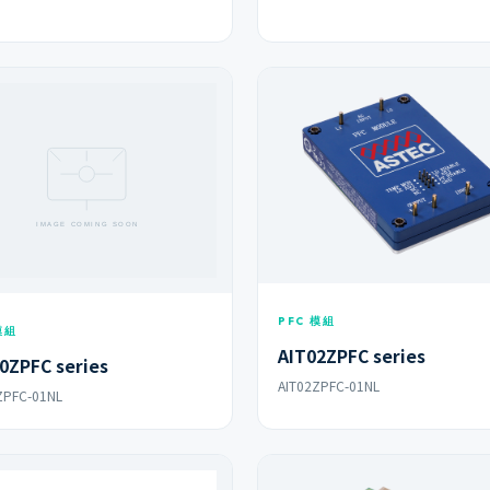
PFC 模組
模組
AIT02ZPFC series
0ZPFC series
AIT02ZPFC-01NL
ZPFC-01NL