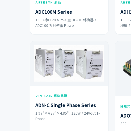
ARTESYN 新品
ARTE
ADC100M Series
ADH1
100 A 和 120 A PSA 主 DC-DC 轉換器。
1300
ADC100 系列遵循 Powe
穩壓 2
DIN RAIL 導軌電源
ADN-C Single Phase Series
隔離式
1.97"×4.37"×4.85" | 120W / 24Vout 1-
ADO3
Phase
300