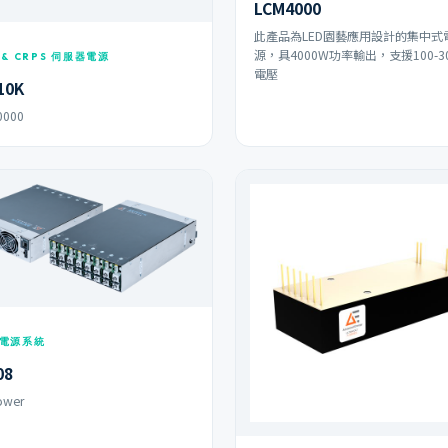
LCM4000
此產品為LED園藝應用設計的集中式
源，具4000W功率輸出，支援100-30
 & CRPS 伺服器電源
電壓
10K
0000
電源系統
08
ower