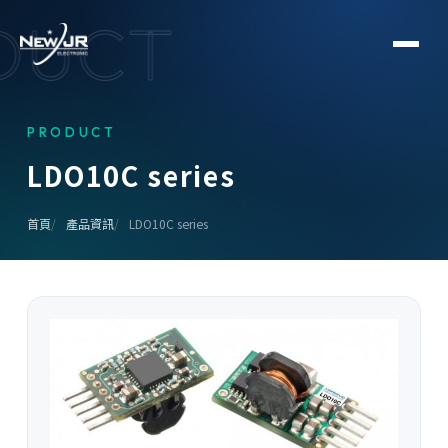
DUCT
PRODUCT
L
D
O
1
0
C
s
e
r
i
e
s
首頁
產品資訊
LDO10C series