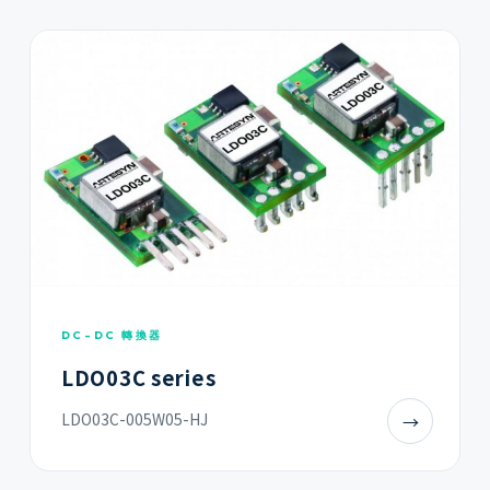
DC-DC 轉換器
LDO03C series
LDO03C-005W05-HJ
→