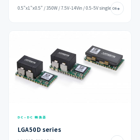
0.5"x1"x0.5" / 350W / 7.5V-14Vin / 0.5-5V single or
→
DC-DC 轉換器
LGA50D series