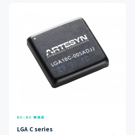
DC-DC 轉換器
LGA C series