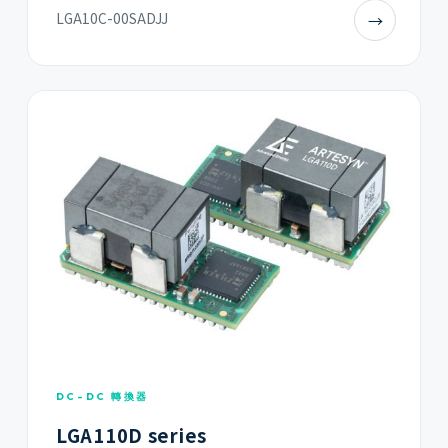
LGA10C-00SADJJ
→
DC-DC 轉換器
LGA110D series