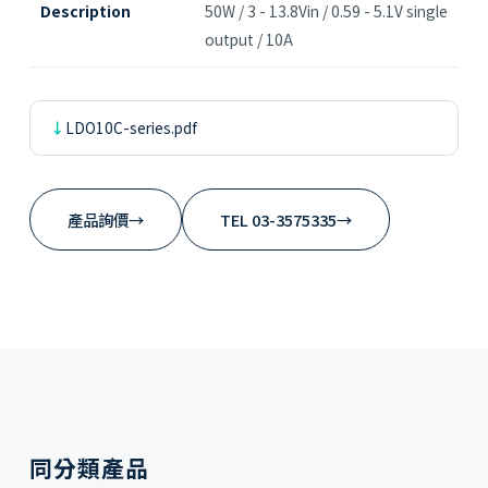
Description
50W / 3 - 13.8Vin / 0.59 - 5.1V single
output / 10A
LDO10C-series.pdf
產品詢價
→
TEL 03-3575335
→
同分類產品