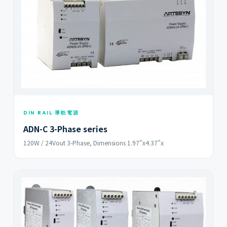
DIN RAIL 導軌電源
ADN-C 3-Phase series
120W / 24Vout 3-Phase, Dimensions 1.97"x4.37"x