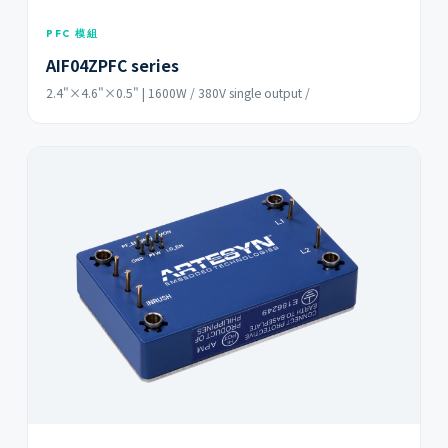
PFC 模組
AIF04ZPFC series
2.4"×4.6"×0.5" | 1600W / 380V single output /