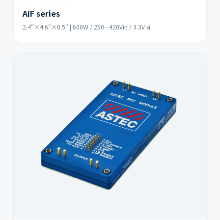
AIF series
2.4"×4.6"×0.5" | 600W / 250 - 420Vin / 3.3V si