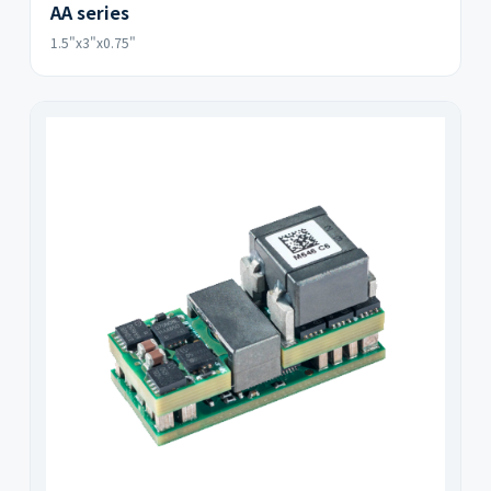
AA series
1.5"x3"x0.75"