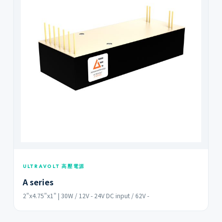
ULTRAVOLT 高壓電源
A series
2"x4.75"x1" | 30W / 12V - 24V DC input / 62V -