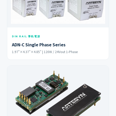
DIN RAIL 導軌電源
ADN-C Single Phase Series
1.97"×4.37"×4.85" | 120W / 24Vout 1-Phase