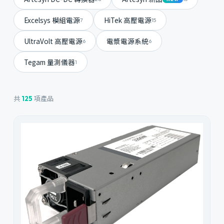
Excelsys 模組電源
HiTek 高壓電源
7
15
UltraVolt 高壓電源
電漿電源系統
6
6
Tegam 量測儀器
1
共
項產品
125