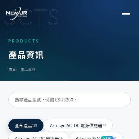
UCTS
PRODUCTS
產
品
資
訊
首頁
產品資訊
全部產品
Artesyn AC-DC 電源供應器
125
49
Artesyn DC-DC 轉換器
Artesyn 新品
28
13
NEW