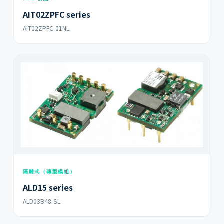
AIT02ZPFC series
AIT02ZPFC-01NL
隔離式（磚型模組）
ALD15 series
ALD03B48-SL