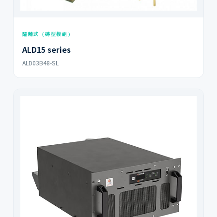
AIT02ZPFC series
AIT02ZPFC-01NL
隔離式（磚型模組）
ALD15 series
ALD03B48-SL