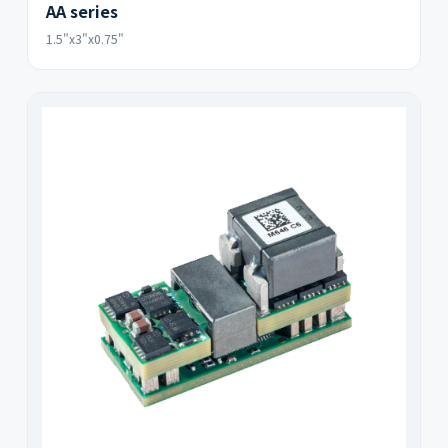
AA series
1.5"x3"x0.75"