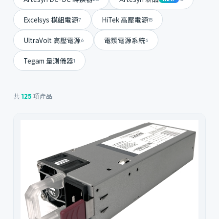
Excelsys 模組電源
HiTek 高壓電源
7
15
UltraVolt 高壓電源
電漿電源系統
6
6
Tegam 量測儀器
1
共
項產品
125