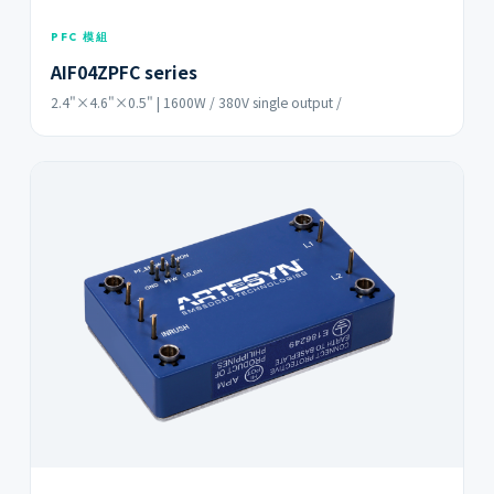
PFC 模組
AIF04ZPFC series
2.4"×4.6"×0.5" | 1600W / 380V single output /