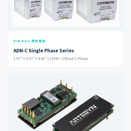
DIN RAIL 導軌電源
ADN-C Single Phase Series
1.97"×4.37"×4.85" | 120W / 24Vout 1-Phase