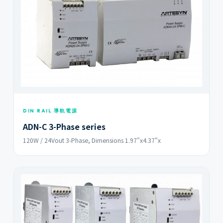
DIN RAIL 導軌電源
ADN-C 3-Phase series
120W / 24Vout 3-Phase, Dimensions 1.97"x4.37"x