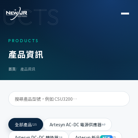
UCTS
PRODUCTS
產
品
資
訊
首頁
產品資訊
全部產品
Artesyn AC-DC 電源供應器
125
49
Artesyn DC-DC 轉換器
Artesyn 新品
28
13
NEW