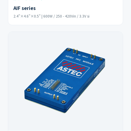
AIF series
2.4"×4.6"×0.5" | 600W / 250 - 420Vin / 3.3V si