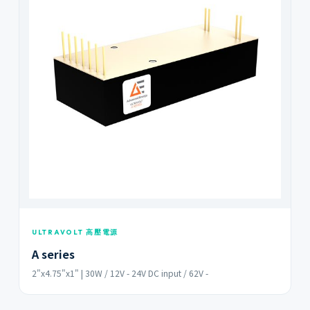
ULTRAVOLT 高壓電源
A series
2"x4.75"x1" | 30W / 12V - 24V DC input / 62V -