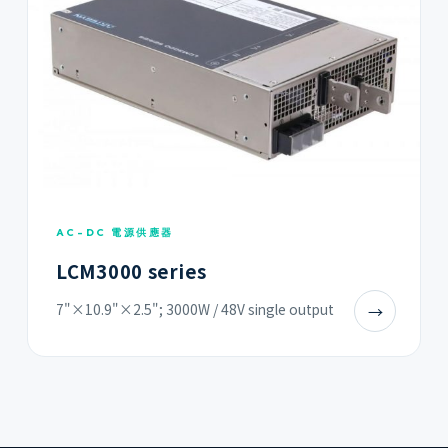
AC-DC 電源供應器
LCM3000 series
7"×10.9"×2.5"; 3000W / 48V single output
→