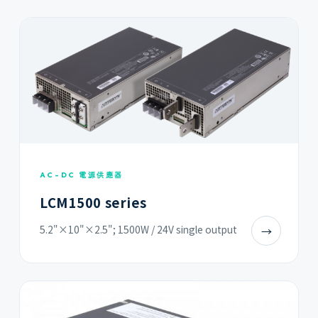
AC-DC 電源供應器
LCM1500 series
5.2"×10"×2.5"; 1500W / 24V single output
→