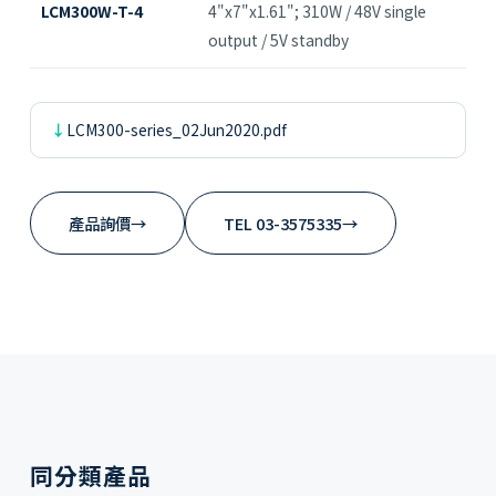
LCM300W-T-4
4"x7"x1.61"; 310W / 48V single
output / 5V standby
LCM300-series_02Jun2020.pdf
產品詢價
→
TEL 03-3575335
→
同分類產品