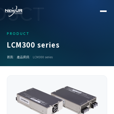
DUCT
PRODUCT
L
C
M
3
0
0
s
e
r
i
e
s
首頁
產品資訊
LCM300 series