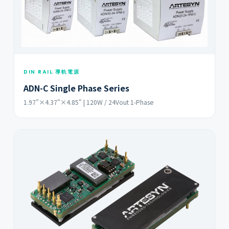
DIN RAIL 導軌電源
ADN-C Single Phase Series
1.97"×4.37"×4.85" | 120W / 24Vout 1-Phase