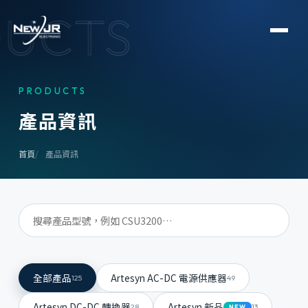
UCTS
PRODUCTS
產
品
資
訊
首頁
產品資訊
全部產品
Artesyn AC-DC 電源供應器
125
49
Artesyn DC-DC 轉換器
Artesyn 新品
28
13
NEW