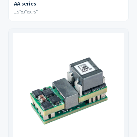
AA series
1.5"x3"x0.75"