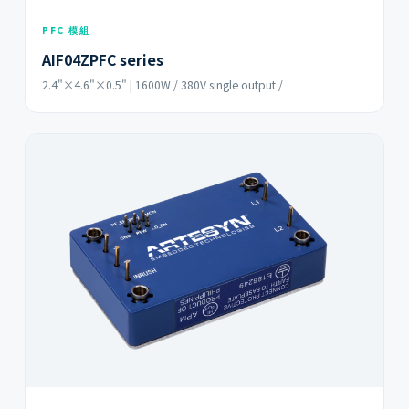
PFC 模組
AIF04ZPFC series
2.4"×4.6"×0.5" | 1600W / 380V single output /