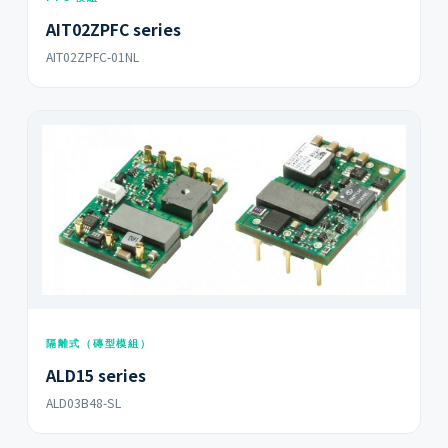
AIT02ZPFC series
AIT02ZPFC-01NL
隔離式（磚型模組）
ALD15 series
ALD03B48-SL