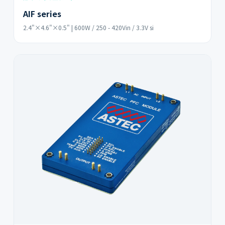
AIF series
2.4"×4.6"×0.5" | 600W / 250 - 420Vin / 3.3V si