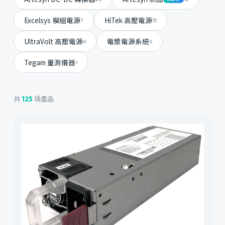
Excelsys 模組電源
HiTek 高壓電源
7
15
UltraVolt 高壓電源
電漿電源系統
6
6
Tegam 量測儀器
1
共
項產品
125