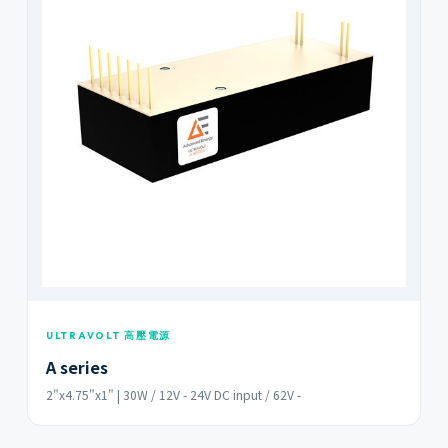
ULTRAVOLT 高壓電源
A series
2"x4.75"x1" | 30W / 12V - 24V DC input / 62V -