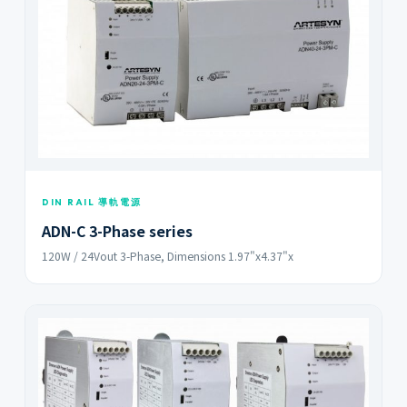
DIN RAIL 導軌電源
ADN-C 3-Phase series
120W / 24Vout 3-Phase, Dimensions 1.97"x4.37"x