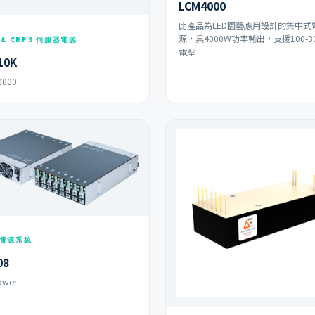
LCM4000
此產品為LED園藝應用設計的集中式
源，具4000W功率輸出，支援100-30
 & CRPS 伺服器電源
電壓
10K
0000
電源系統
08
ower