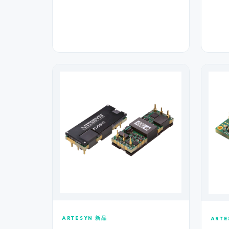
ARTESYN 新品
ARTE