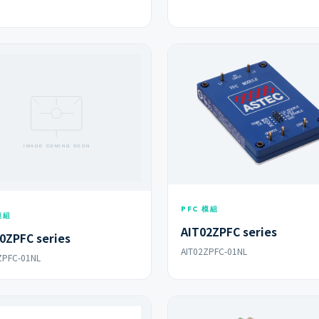
PFC 模組
模組
AIT02ZPFC series
0ZPFC series
AIT02ZPFC-01NL
ZPFC-01NL