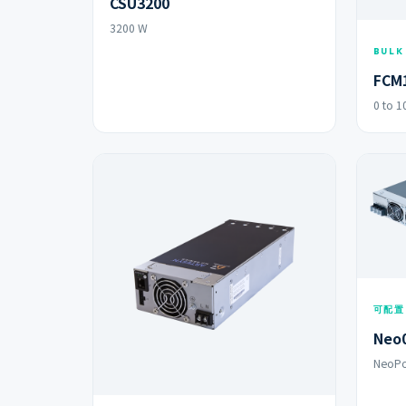
CSU3200
3200 W
BULK
FCM
0 to 1
可配置
Neo
NeoP