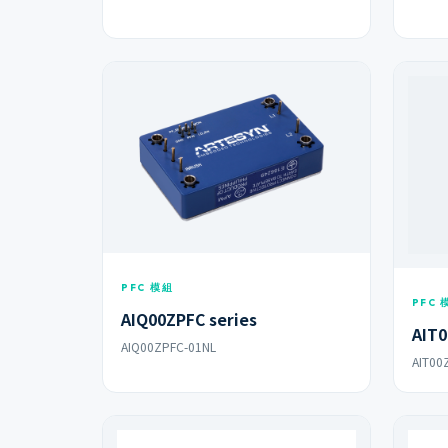
PFC 模組
PFC 
AIQ00ZPFC series
AIT0
AIQ00ZPFC-01NL
AIT00