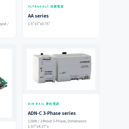
ULTRAVOLT 高壓電源
AA series
nput /
1.5"x3"x0.75"
DIN RAIL 導軌電源
ADN-C 3-Phase series
120W / 24Vout 3-Phase, Dimensions
1.97"x4.37"x