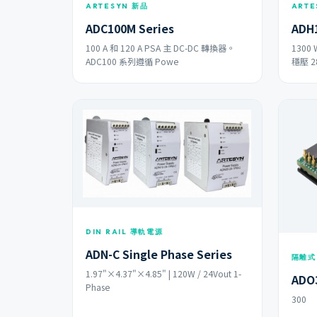
ARTESYN 新品
ARTE
ADC100M Series
ADH1
100 A 和 120 A PSA 主 DC-DC 轉換器。
1300
ADC100 系列遵循 Powe
穩壓 2
DIN RAIL 導軌電源
ADN-C Single Phase Series
隔離式
1.97"×4.37"×4.85" | 120W / 24Vout 1-
ADO3
Phase
300