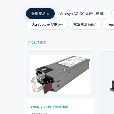
全部產品
Artesyn AC-DC 電源供應器
125
49
UltraVolt 高壓電源
電漿電源系統
Te
6
6
共
項產品
125
BULK & CRPS 伺服器電源