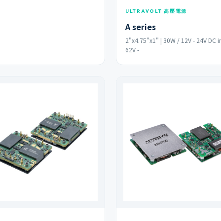
ULTRAVOLT 高壓電源
A series
2"x4.75"x1" | 30W / 12V - 24V DC i
62V -