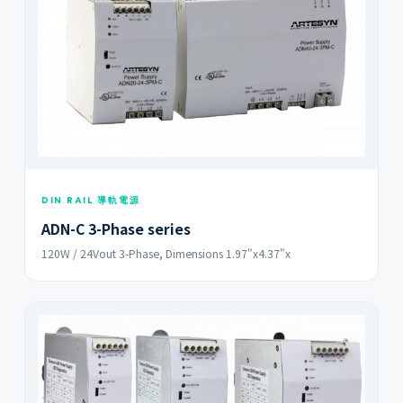
DIN RAIL 導軌電源
ADN-C 3-Phase series
120W / 24Vout 3-Phase, Dimensions 1.97"x4.37"x