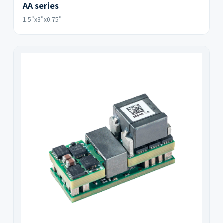
AA series
1.5"x3"x0.75"