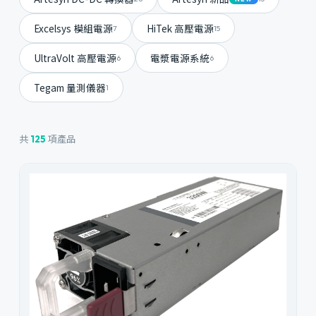
Excelsys 模組電源
HiTek 高壓電源
7
15
UltraVolt 高壓電源
電漿電源系統
6
6
Tegam 量測儀器
1
共
項產品
125