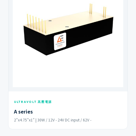
ULTRAVOLT 高壓電源
A series
2"x4.75"x1" | 30W / 12V - 24V DC input / 62V -