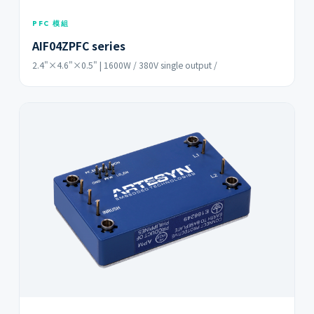
PFC 模組
AIF04ZPFC series
2.4"×4.6"×0.5" | 1600W / 380V single output /