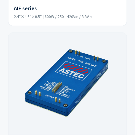
AIF series
2.4"×4.6"×0.5" | 600W / 250 - 420Vin / 3.3V si