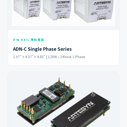
DIN RAIL 導軌電源
ADN-C Single Phase Series
1.97"×4.37"×4.85" | 120W / 24Vout 1-Phase