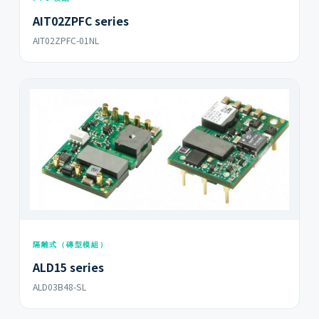
AIT02ZPFC series
AIT02ZPFC-01NL
隔離式（磚型模組）
ALD15 series
ALD03B48-SL