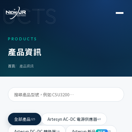
UCTS
PRODUCTS
產
品
資
訊
首頁
產品資訊
全部產品
Artesyn AC-DC 電源供應器
125
49
Artesyn DC-DC 轉換器
Artesyn 新品
28
13
NEW