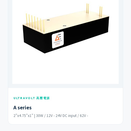
ULTRAVOLT 高壓電源
A series
2"x4.75"x1" | 30W / 12V - 24V DC input / 62V -