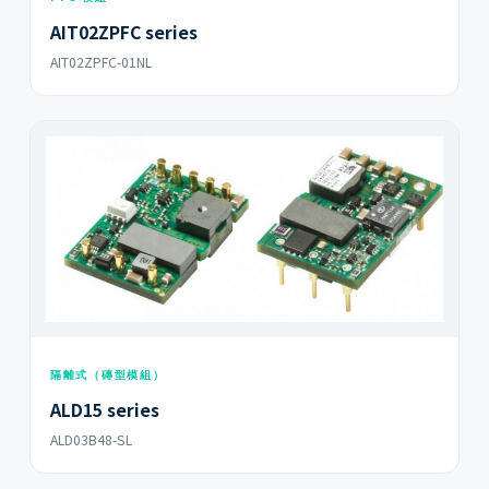
AIT02ZPFC series
AIT02ZPFC-01NL
隔離式（磚型模組）
ALD15 series
ALD03B48-SL