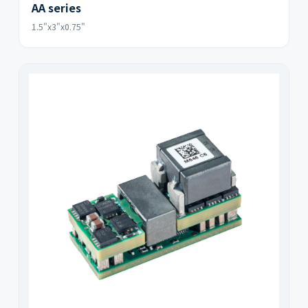
AA series
1.5"x3"x0.75"