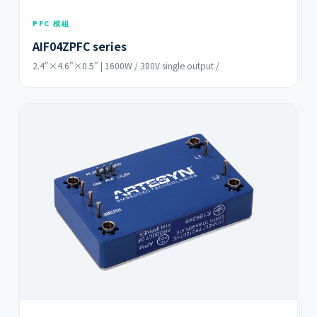
PFC 模組
AIF04ZPFC series
2.4"×4.6"×0.5" | 1600W / 380V single output /