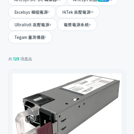
Excelsys 模組電源
HiTek 高壓電源
7
15
UltraVolt 高壓電源
電漿電源系統
6
6
Tegam 量測儀器
1
共
項產品
125