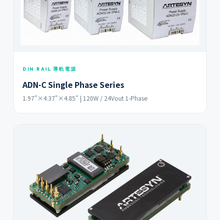
DIN RAIL 導軌電源
ADN-C Single Phase Series
1.97"×4.37"×4.85" | 120W / 24Vout 1-Phase