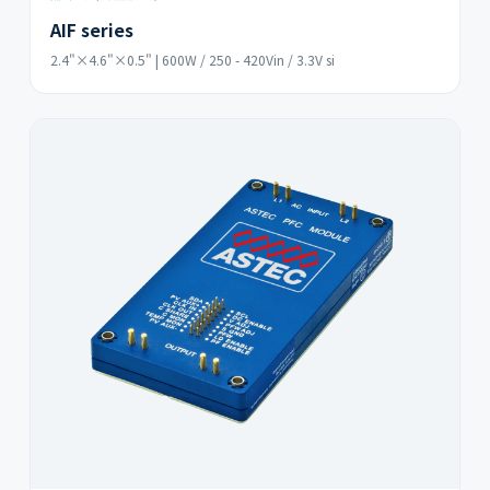
AIF series
2.4"×4.6"×0.5" | 600W / 250 - 420Vin / 3.3V si