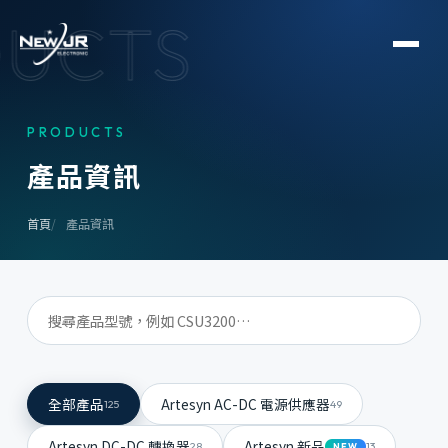
UCTS
PRODUCTS
產
品
資
訊
首頁
產品資訊
全部產品
Artesyn AC-DC 電源供應器
125
49
Artesyn DC-DC 轉換器
Artesyn 新品
28
13
NEW