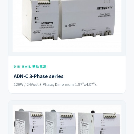
DIN RAIL 導軌電源
ADN-C 3-Phase series
120W / 24Vout 3-Phase, Dimensions 1.97"x4.37"x