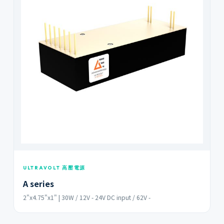
ULTRAVOLT 高壓電源
A series
2"x4.75"x1" | 30W / 12V - 24V DC input / 62V -