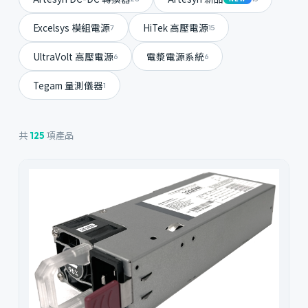
Excelsys 模組電源
HiTek 高壓電源
7
15
UltraVolt 高壓電源
電漿電源系統
6
6
Tegam 量測儀器
1
共
項產品
125