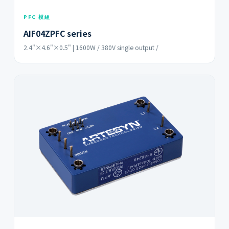
PFC 模組
AIF04ZPFC series
2.4"×4.6"×0.5" | 1600W / 380V single output /