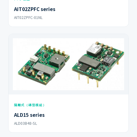
AIT02ZPFC series
AIT02ZPFC-01NL
隔離式（磚型模組）
ALD15 series
ALD03B48-SL