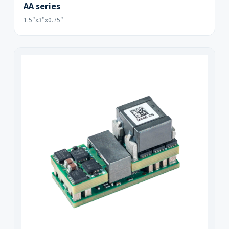
AA series
1.5"x3"x0.75"