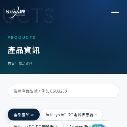
UCTS
PRODUCTS
產
品
資
訊
首頁
產品資訊
全部產品
Artesyn AC-DC 電源供應器
125
49
Artesyn DC-DC 轉換器
Artesyn 新品
28
13
NEW