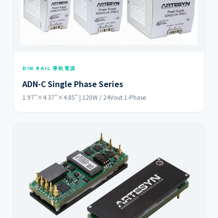
DIN RAIL 導軌電源
ADN-C Single Phase Series
1.97"×4.37"×4.85" | 120W / 24Vout 1-Phase