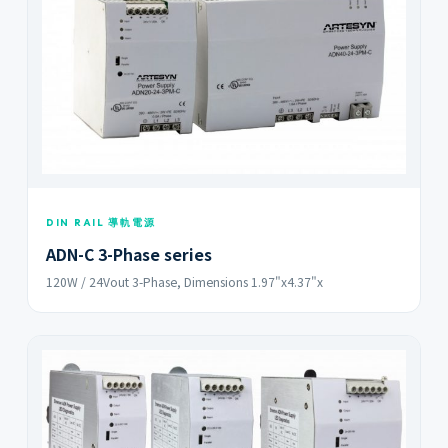
DIN RAIL 導軌電源
ADN-C 3-Phase series
120W / 24Vout 3-Phase, Dimensions 1.97"x4.37"x