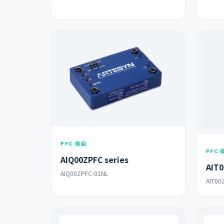
PFC 模組
PFC 
AIQ00ZPFC series
AIT0
AIQ00ZPFC-01NL
AIT00