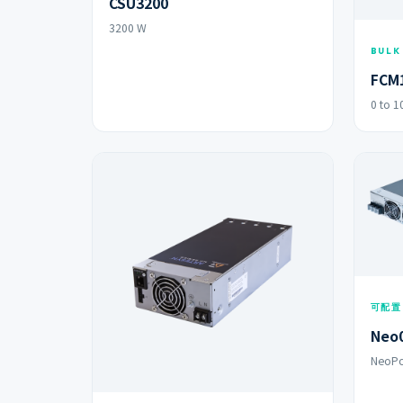
CSU3200
3200 W
BULK
FCM
0 to 1
可配置
Neo
NeoP