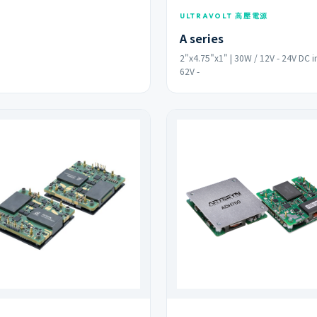
ULTRAVOLT 高壓電源
A series
2"x4.75"x1" | 30W / 12V - 24V DC i
62V -