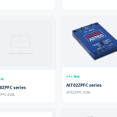
PFC 模組
模組
AIT02ZPFC series
0ZPFC series
AIT02ZPFC-01NL
ZPFC-01NL