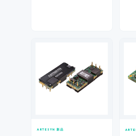
ARTESYN 新品
ARTE