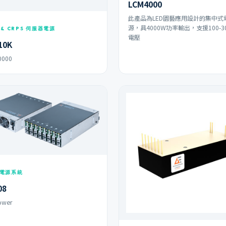
LCM4000
此產品為LED園藝應用設計的集中式
源，具4000W功率輸出，支援100-30
 & CRPS 伺服器電源
電壓
10K
0000
電源系統
08
ower