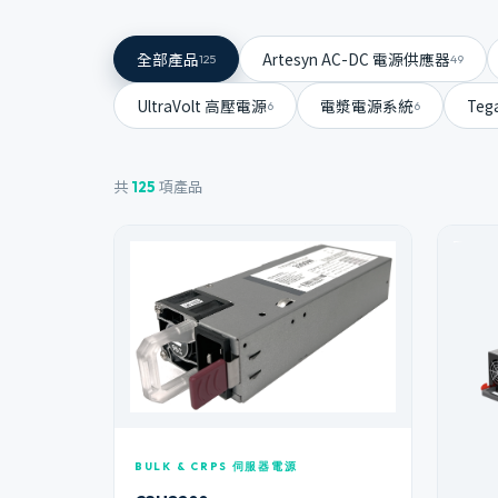
全部產品
Artesyn AC-DC 電源供應器
125
49
UltraVolt 高壓電源
電漿電源系統
Te
6
6
共
項產品
125
BULK & CRPS 伺服器電源