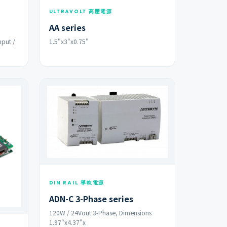
ULTRAVOLT 高壓電源
AA series
nput /
1.5"x3"x0.75"
DIN RAIL 導軌電源
ADN-C 3-Phase series
120W / 24Vout 3-Phase, Dimensions
1.97"x4.37"x