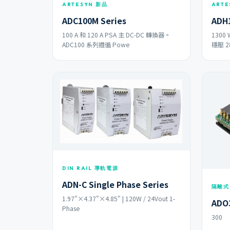
ARTESYN 新品
ARTE
ADC100M Series
ADH1
100 A 和 120 A PSA 主 DC-DC 轉換器。
1300
ADC100 系列遵循 Powe
穩壓 2
DIN RAIL 導軌電源
ADN-C Single Phase Series
隔離式
1.97"×4.37"×4.85" | 120W / 24Vout 1-
ADO3
Phase
300