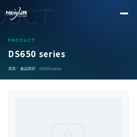
DUCT
PRODUCT
D
S
6
5
0
s
e
r
i
e
s
首頁
產品資訊
DS650 series