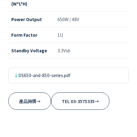
(W*L*H)
Power Output
650W / 48V
Form Factor
1U
Standby Voltage
3.3Vsb
DS650-and-850-series.pdf
產品詢價
→
TEL 03-3575335
→