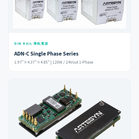
DIN RAIL 導軌電源
ADN-C Single Phase Series
1.97"×4.37"×4.85" | 120W / 24Vout 1-Phase