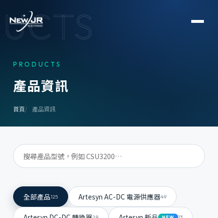
UCTS
PRODUCTS
產
品
資
訊
首頁
產品資訊
全部產品
Artesyn AC-DC 電源供應器
125
49
Artesyn DC-DC 轉換器
Artesyn 新品
28
13
NEW