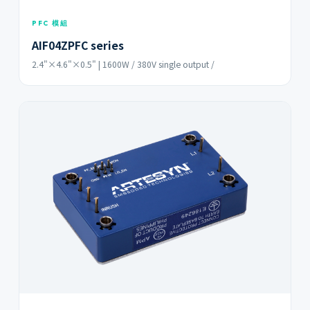
PFC 模組
AIF04ZPFC series
2.4"×4.6"×0.5" | 1600W / 380V single output /