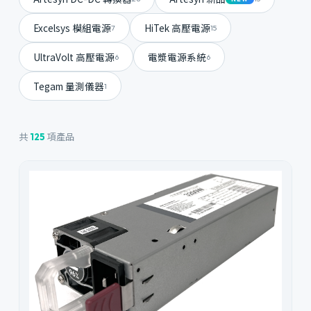
Excelsys 模組電源
HiTek 高壓電源
7
15
UltraVolt 高壓電源
電漿電源系統
6
6
Tegam 量測儀器
1
共
項產品
125