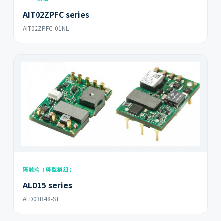
AIT02ZPFC series
AIT02ZPFC-01NL
隔離式（磚型模組）
ALD15 series
ALD03B48-SL