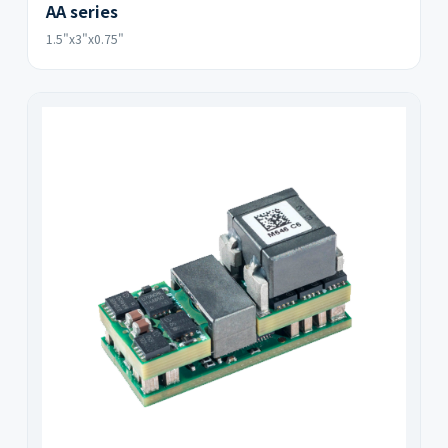
AA series
1.5"x3"x0.75"