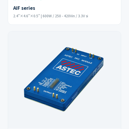
AIF series
2.4"×4.6"×0.5" | 600W / 250 - 420Vin / 3.3V si