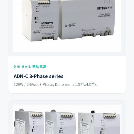
DIN RAIL 導軌電源
ADN-C 3-Phase series
120W / 24Vout 3-Phase, Dimensions 1.97"x4.37"x