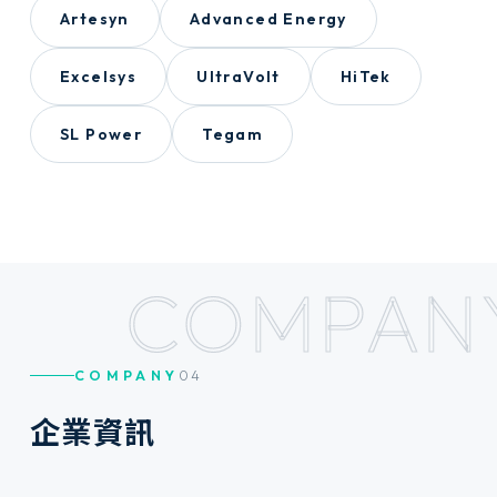
Artesyn
Advanced Energy
Excelsys
UltraVolt
HiTek
SL Power
Tegam
COMPAN
COMPANY
04
企
業
資
訊