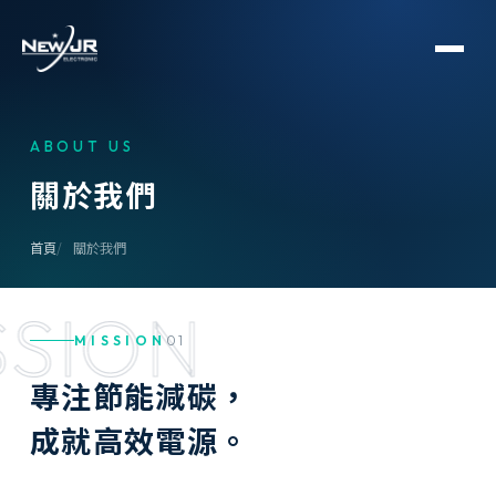
ABOUT US
關
於
我
們
首頁
關於我們
SSION
MISSION
01
專
注
節
能
減
碳
，
成
就
高
效
電
源
。