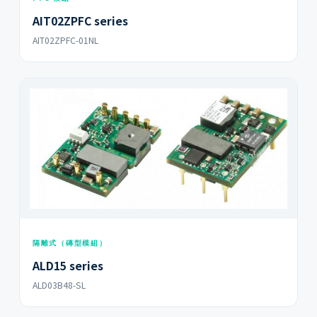
AIT02ZPFC series
AIT02ZPFC-01NL
隔離式（磚型模組）
ALD15 series
ALD03B48-SL