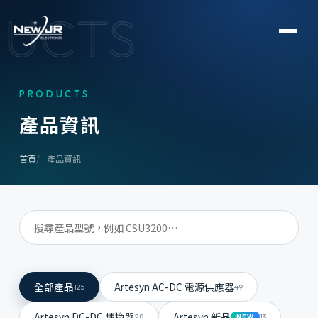
UCTS
PRODUCTS
產
品
資
訊
首頁
產品資訊
全部產品
Artesyn AC-DC 電源供應器
125
49
Artesyn DC-DC 轉換器
Artesyn 新品
28
13
NEW