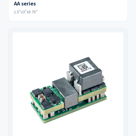
AA series
1.5"x3"x0.75"