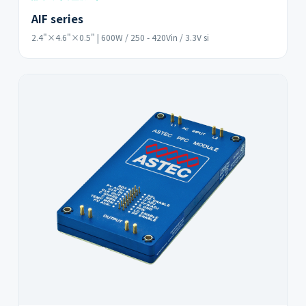
AIF series
2.4"×4.6"×0.5" | 600W / 250 - 420Vin / 3.3V si