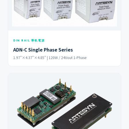
DIN RAIL 導軌電源
ADN-C Single Phase Series
1.97"×4.37"×4.85" | 120W / 24Vout 1-Phase