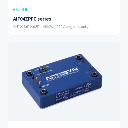
PFC 模組
AIF04ZPFC series
2.4"×4.6"×0.5" | 1600W / 380V single output /