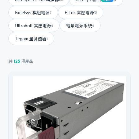
Excelsys 模組電源
HiTek 高壓電源
7
15
UltraVolt 高壓電源
電漿電源系統
6
6
Tegam 量測儀器
1
共
項產品
125