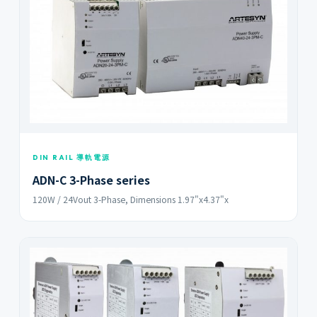
DIN RAIL 導軌電源
ADN-C 3-Phase series
120W / 24Vout 3-Phase, Dimensions 1.97"x4.37"x