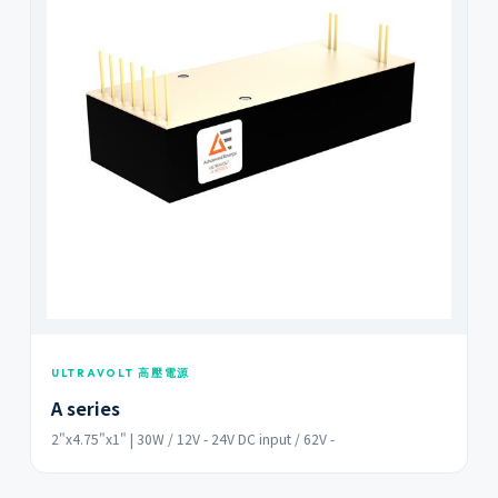
ULTRAVOLT 高壓電源
A series
2"x4.75"x1" | 30W / 12V - 24V DC input / 62V -