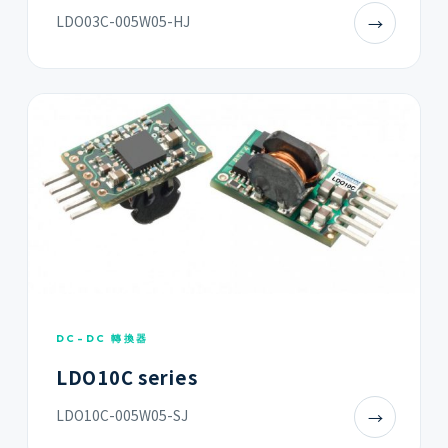
LDO03C-005W05-HJ
→
DC-DC 轉換器
LDO10C series
LDO10C-005W05-SJ
→