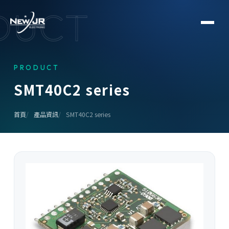
DUCT
PRODUCT
S
M
T
4
0
C
2
s
e
r
i
e
s
首頁
產品資訊
SMT40C2 series