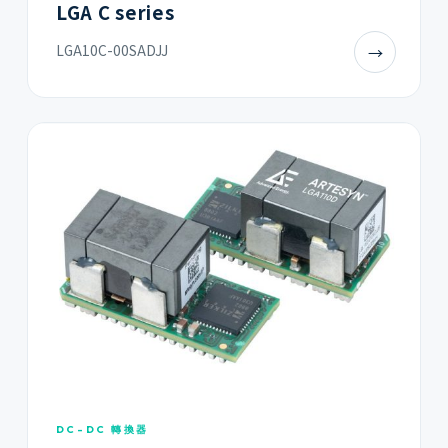
LGA C series
LGA10C-00SADJJ
→
DC-DC 轉換器