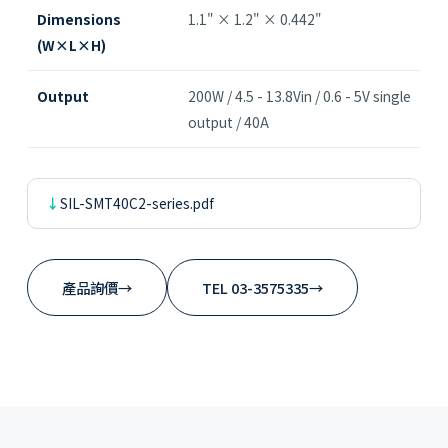
Dimensions
1.1" × 1.2" × 0.442"
(W×L×H)
Output
200W / 4.5 - 13.8Vin / 0.6 - 5V single
output / 40A
SIL-SMT40C2-series.pdf
產品詢價
→
TEL 03-3575335
→