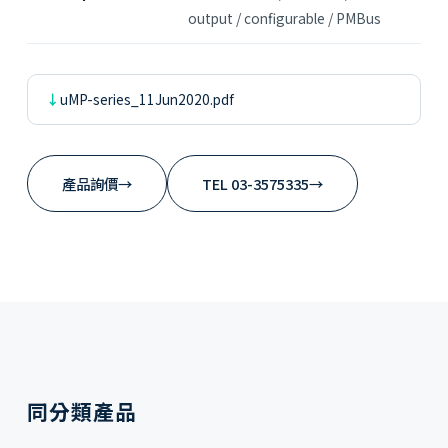
output / configurable / PMBus
uMP-series_11Jun2020.pdf
產品詢價
→
TEL 03-3575335
→
同分類產品