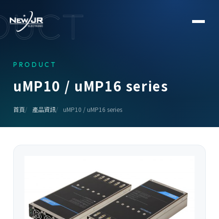
DUCT
PRODUCT
u
M
P
1
0
/
u
M
P
1
6
s
e
r
i
e
s
首頁
產品資訊
uMP10 / uMP16 series