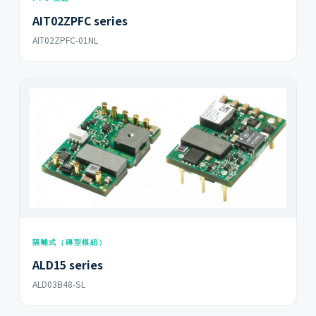
AIT02ZPFC series
AIT02ZPFC-01NL
隔離式（磚型模組）
ALD15 series
ALD03B48-SL