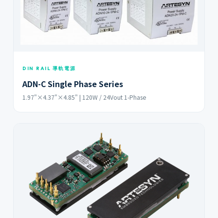
DIN RAIL 導軌電源
ADN-C Single Phase Series
1.97"×4.37"×4.85" | 120W / 24Vout 1-Phase