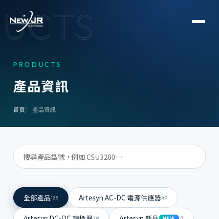
UCTS
PRODUCTS
產
品
資
訊
首頁
產品資訊
全部產品
Artesyn AC-DC 電源供應器
125
49
Artesyn DC-DC 轉換器
Artesyn 新品
28
13
NEW