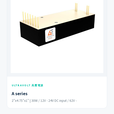
ULTRAVOLT 高壓電源
A series
2"x4.75"x1" | 30W / 12V - 24V DC input / 62V -