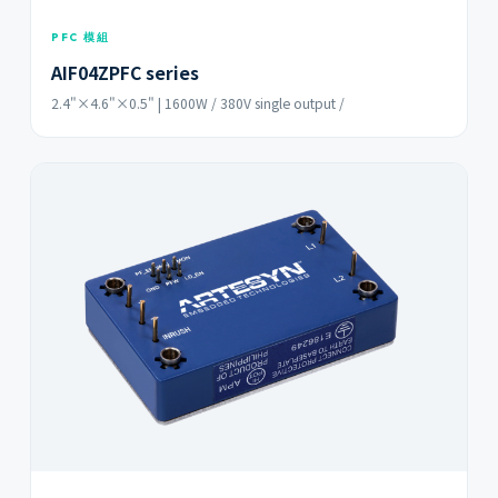
PFC 模組
AIF04ZPFC series
2.4"×4.6"×0.5" | 1600W / 380V single output /