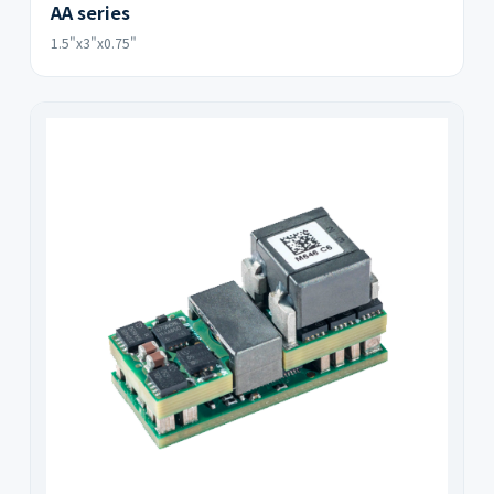
AA series
1.5"x3"x0.75"