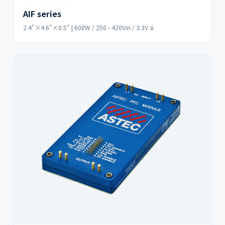
AIF series
2.4"×4.6"×0.5" | 600W / 250 - 420Vin / 3.3V si