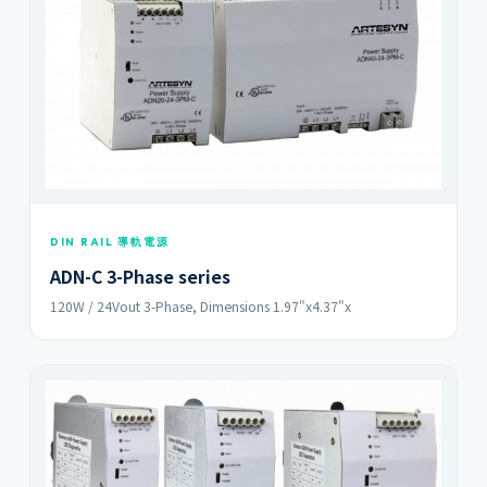
DIN RAIL 導軌電源
ADN-C 3-Phase series
120W / 24Vout 3-Phase, Dimensions 1.97"x4.37"x