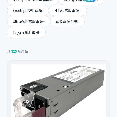
Excelsys 模組電源
HiTek 高壓電源
7
15
UltraVolt 高壓電源
電漿電源系統
6
6
Tegam 量測儀器
1
共
項產品
125