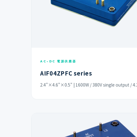
AC-DC 電源供應器
AIF04ZPFC series
2.4"×4.6"×0.5" | 1600W / 380V single output / 4.