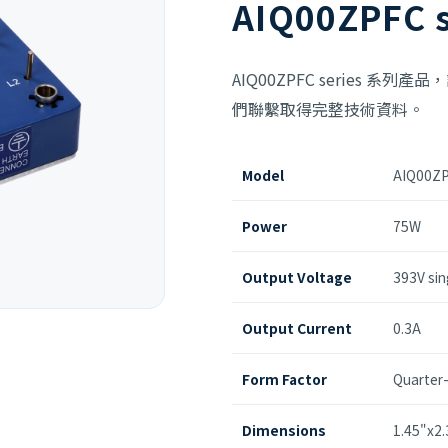
AIQ00ZPFC s
AIQ00ZPFC series
們聯繫取得完整技術資料。
Model
AIQ00Z
Power
75W
Output Voltage
393V sin
Output Current
0.3A
Form Factor
Quarter-
Dimensions
1.45"x2.