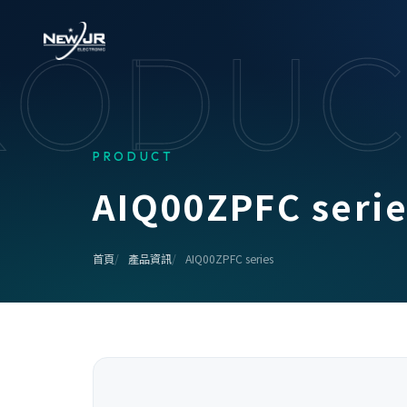
RODUC
PRODUCT
A
I
Q
0
0
Z
P
F
C
s
e
r
i
首頁
產品資訊
AIQ00ZPFC series