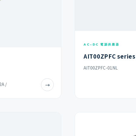
AC-DC 電源供應器
AIT00ZPFC series
AIT00ZPFC-01NL
2A /
→