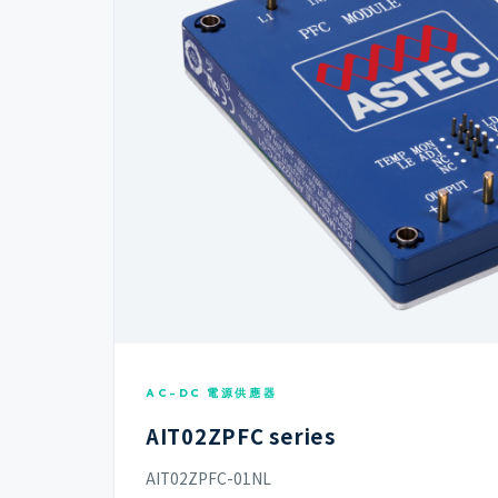
AC-DC 電源供應器
AIT02ZPFC series
AIT02ZPFC-01NL