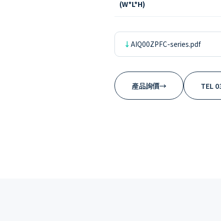
(W*L*H)
AIQ00ZPFC-series.pdf
產品詢價
→
TEL 0