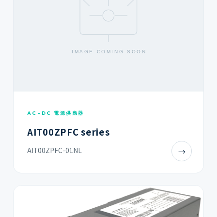
AC-DC 電源供應器
AIT00ZPFC series
AIT00ZPFC-01NL
→