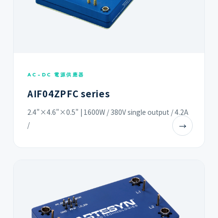
AC-DC 電源供應器
AIF04ZPFC series
2.4"×4.6"×0.5" | 1600W / 380V single output / 4.2A
/
→