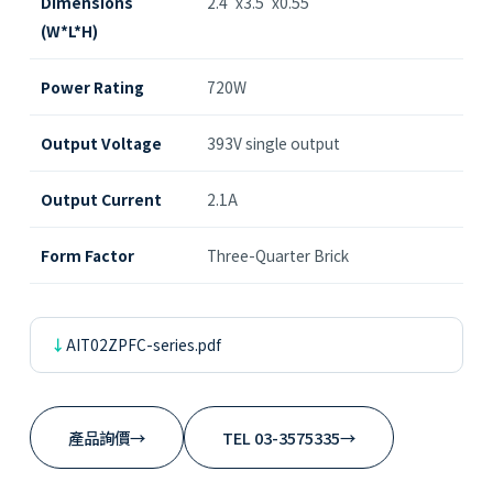
Dimensions
2.4"x3.5"x0.55"
(W*L*H)
Power Rating
720W
Output Voltage
393V single output
Output Current
2.1A
Form Factor
Three-Quarter Brick
AIT02ZPFC-series.pdf
產品詢價
→
TEL 03-3575335
→