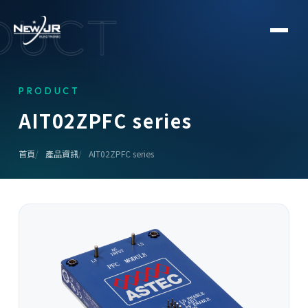
DUCT
PRODUCT
A
I
T
0
2
Z
P
F
C
s
e
r
i
e
s
首頁
產品資訊
AIT02ZPFC series