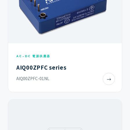
AC-DC 電源供應器
AIQ00ZPFC series
AIQ00ZPFC-01NL
→