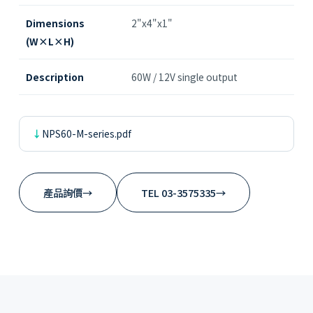
Dimensions
2"x4"x1"
(W×L×H)
Description
60W / 12V single output
NPS60-M-series.pdf
產品詢價
→
TEL 03-3575335
→