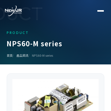
DUCT
PRODUCT
N
P
S
6
0
-
M
s
e
r
i
e
s
首頁
產品資訊
NPS60-M series