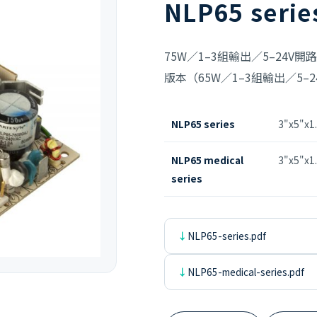
NLP65 serie
75W／1–3組輸出／5–24V開
版本（65W／1–3組輸出／5
NLP65 series
3"x5"x1.
NLP65 medical
3"x5"x1.
series
NLP65-series.pdf
NLP65-medical-series.pdf