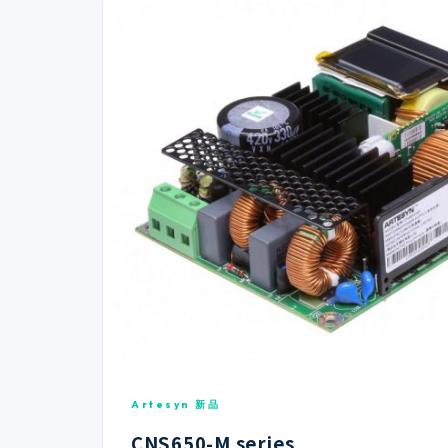
Artesyn 新品
CNS650-M series