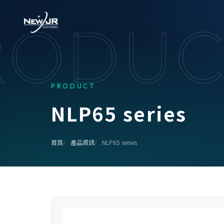
RODUC
PRODUCT
N
L
P
6
5
s
e
r
i
e
s
首頁
產品資訊
NLP65 series