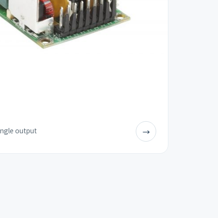
ingle output
→