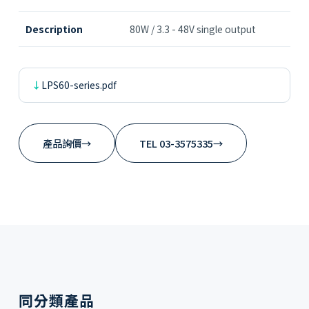
Description
80W / 3.3 - 48V single output
LPS60-series.pdf
產品詢價
→
TEL 03-3575335
→
同分類產品