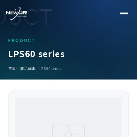
DUCT
PRODUCT
L
P
S
6
0
s
e
r
i
e
s
首頁
產品資訊
LPS60 series