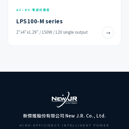
AC-DC 電源供應器
LPS100-M series
2"x4"x1.29" / 150W / 12V single output
→
新傑雅股份有限公司 New J.R. Co., Ltd.
HIGH-EFFICIENCY INTELLIGENT POWER