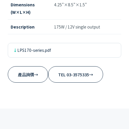
Dimensions
4.25"×8.5"×1.5"
(W×L×H)
Description
175W / 12V single output
LPS170-series.pdf
產品詢價
→
TEL 03-3575335
→