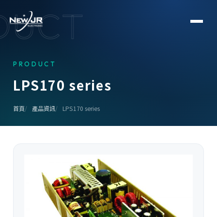
DUCT
PRODUCT
L
P
S
1
7
0
s
e
r
i
e
s
首頁
產品資訊
LPS170 series