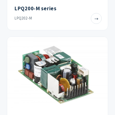
LPQ200-M series
LPQ202-M
→