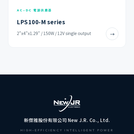
AC-DC 電源供應器
LPS100-M series
2"x4"x1.29" / 150W / 12V single output
→
新傑雅股份有限公司 New J.R. Co., Ltd.
HIGH-EFFICIENCY INTELLIGENT POWER