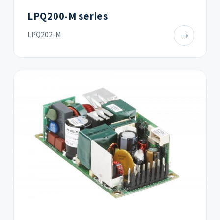
LPQ200-M series
LPQ202-M
→