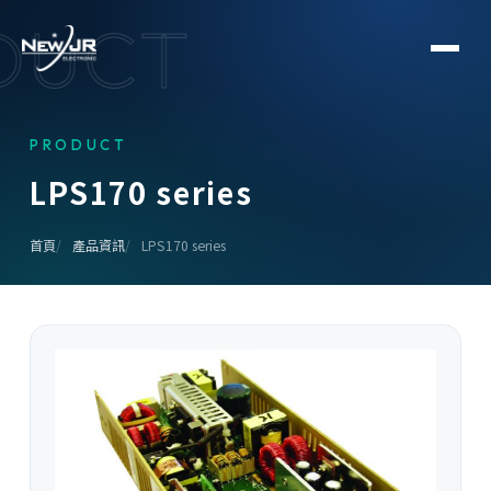
DUCT
PRODUCT
L
P
S
1
7
0
s
e
r
i
e
s
首頁
產品資訊
LPS170 series