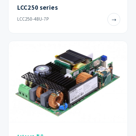
LCC250 series
LCC250-48U-7P
→
Artesyn 新品