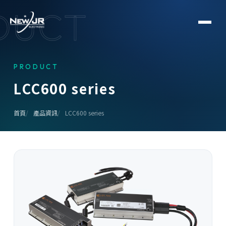
DUCT
PRODUCT
L
C
C
6
0
0
s
e
r
i
e
s
首頁
產品資訊
LCC600 series