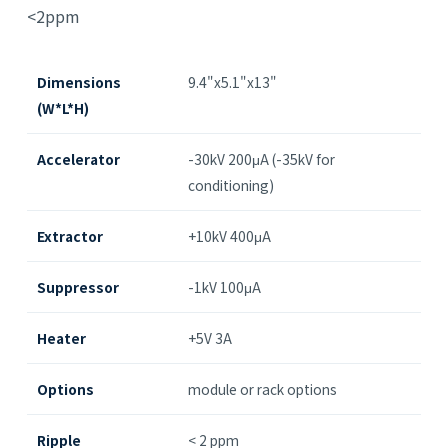
<2ppm
Dimensions
9.4"x5.1"x13"
(W*L*H)
Accelerator
-30kV 200μA (-35kV for
conditioning)
Extractor
+10kV 400μA
Suppressor
-1kV 100μA
Heater
+5V 3A
Options
module or rack options
Ripple
< 2 ppm