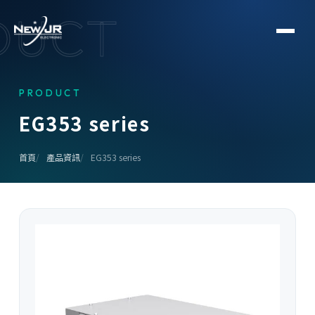
DUCT
PRODUCT
E
G
3
5
3
s
e
r
i
e
s
首頁
產品資訊
EG353 series