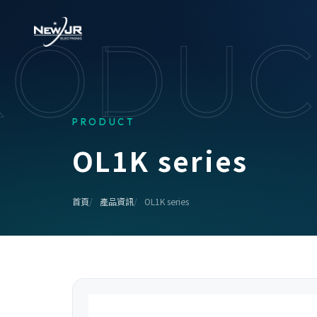
RODUC
PRODUCT
O
L
1
K
s
e
r
i
e
s
首頁
產品資訊
OL1K series