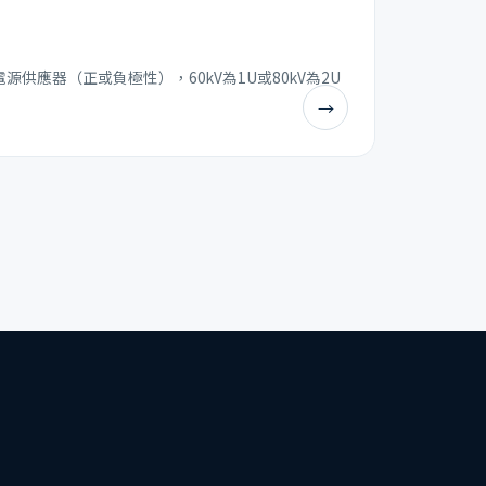
電源供應器（正或負極性），60kV為1U或80kV為2U
→