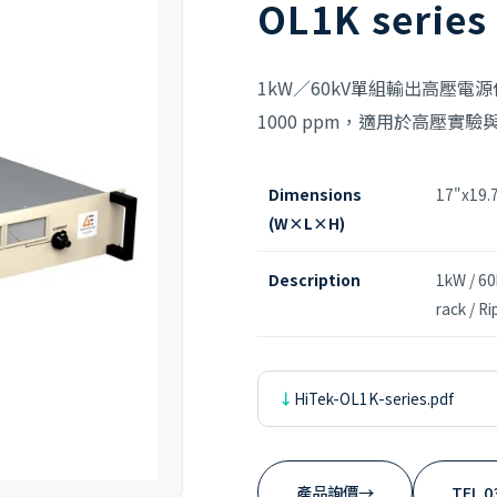
OL1K series
1kW／60kV單組輸出高壓
1000 ppm，適用於高壓實
Dimensions
17"x19.
(W×L×H)
Description
1kW / 60
rack / R
HiTek-OL1K-series.pdf
產品詢價
→
TEL 0