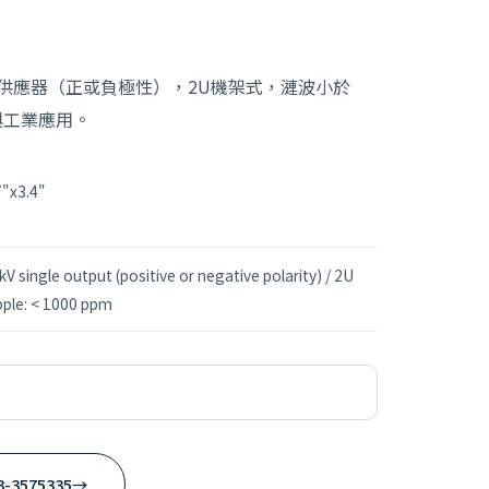
電源供應器（正或負極性），2U機架式，漣波小於
驗與工業應用。
7"x3.4"
kV single output (positive or negative polarity) / 2U
ipple: < 1000 ppm
3-3575335
→