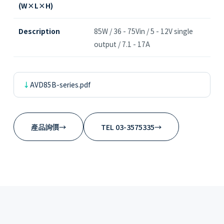
(W×L×H)
Description
85W / 36 - 75Vin / 5 - 12V single
output / 7.1 - 17A
AVD85B-series.pdf
產品詢價
→
TEL 03-3575335
→