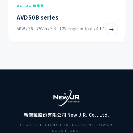
DC-DC 轉換器
AVD50B series
50W / 36 - 75Vin / 3.3 - 12V single output / 4.17 -
→
新傑雅股份有限公司 New J.R. Co., Ltd.
HIGH-EFFICIENCY INTELLIGENT POWER
SOLUTIONS.