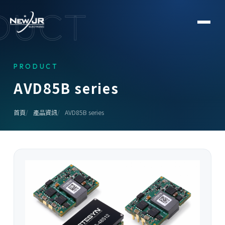
DUCT
PRODUCT
A
V
D
8
5
B
s
e
r
i
e
s
首頁
產品資訊
AVD85B series