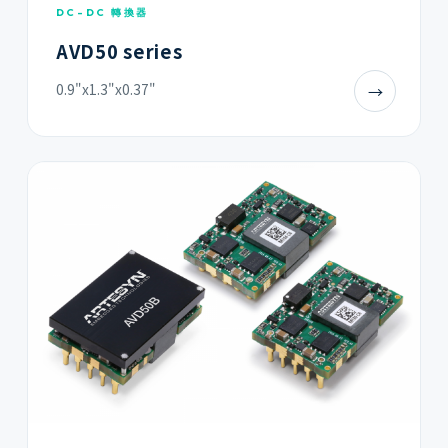
DC-DC 轉換器
AVD50 series
0.9"x1.3"x0.37"
→