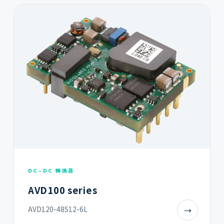
DC-DC 轉換器
AVD100 series
AVD120-48S12-6L
→