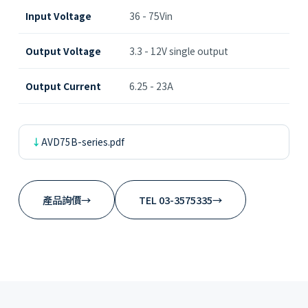
Input Voltage
36 - 75Vin
Output Voltage
3.3 - 12V single output
Output Current
6.25 - 23A
AVD75B-series.pdf
產品詢價
→
TEL 03-3575335
→