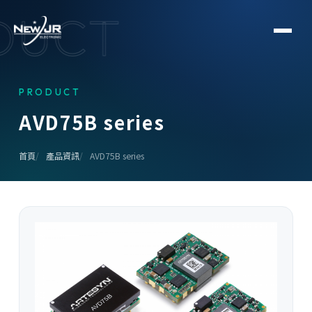
DUCT
PRODUCT
A
V
D
7
5
B
s
e
r
i
e
s
首頁
產品資訊
AVD75B series