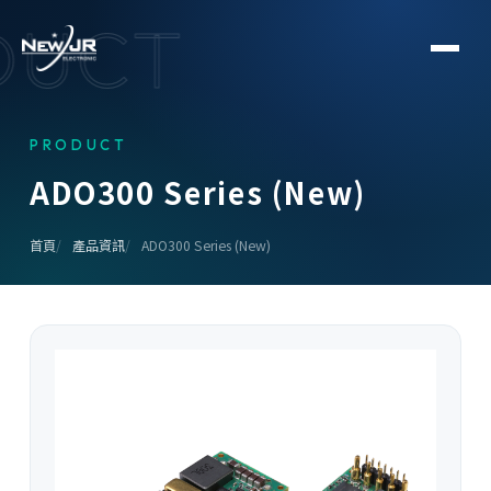
DUCT
PRODUCT
A
D
O
3
0
0
S
e
r
i
e
s
(
N
e
w
)
首頁
產品資訊
ADO300 Series (New)