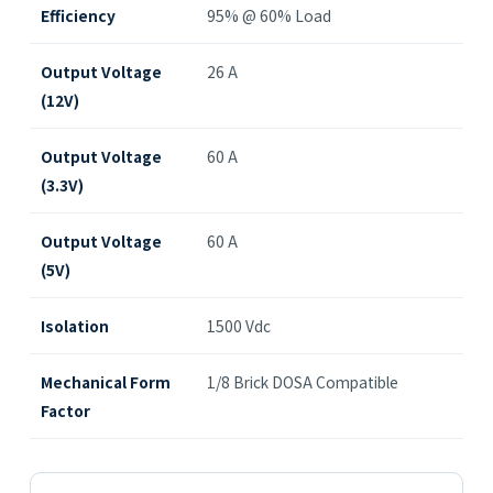
Efficiency
95% @ 60% Load
Output Voltage
26 A
(12V)
Output Voltage
60 A
(3.3V)
Output Voltage
60 A
(5V)
Isolation
1500 Vdc
Mechanical Form
1/8 Brick DOSA Compatible
Factor