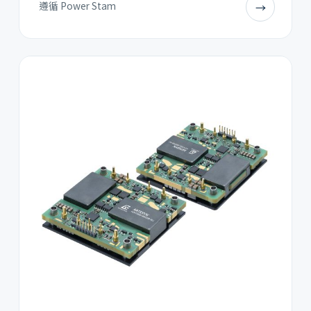
遵循 Power Stam
→