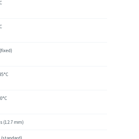
C
C
(fixed)
85°C
00°C
es (12.7 mm)
k (standard)