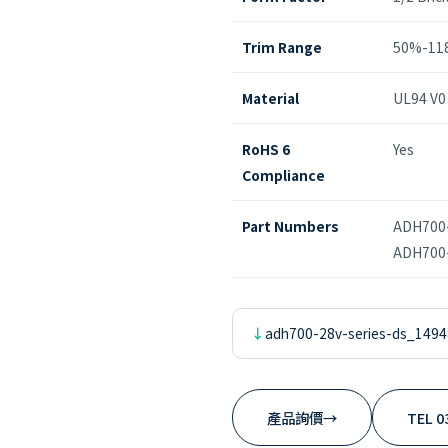
Trim Range
50%-11
Material
UL94 V0
RoHS 6
Yes
Compliance
Part Numbers
ADH700-
ADH700
adh700-28v-series-ds_1494
產品詢價
→
TEL 0