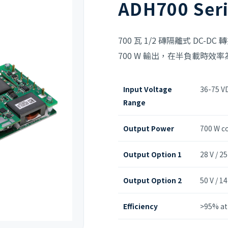
ADH700 Ser
700 瓦 1/2 磚隔離式 DC-DC 
700 W 輸出，在半負載時效率為
Input Voltage
36-75 V
Range
Output Power
700 W c
Output Option 1
28 V / 25
Output Option 2
50 V / 14
Efficiency
>95% at