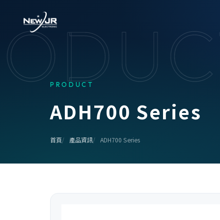
RODUC
PRODUCT
A
D
H
7
0
0
S
e
r
i
e
s
首頁
產品資訊
ADH700 Series