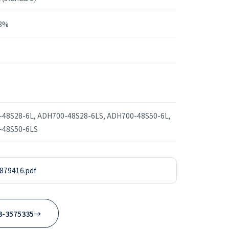
8%
48S28-6L, ADH700-48S28-6LS, ADH700-48S50-6L,
-48S50-6LS
879416.pdf
3-3575335
→