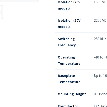
Isolation (28V
1500 VD
model)
Isolation (50V
2250 VD
model)
Switching
280 kHz 
Frequency
Operating
-40 to +
Temperature
Baseplate
Up to 1
Temperature
Mounting Height
0.5 inch
Form Factor
1/2 Bric