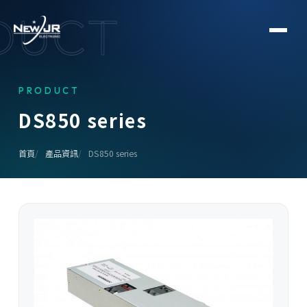
DUCT
PRODUCT
D
S
8
5
0
s
e
r
i
e
s
首頁
產品資訊
DS850 series