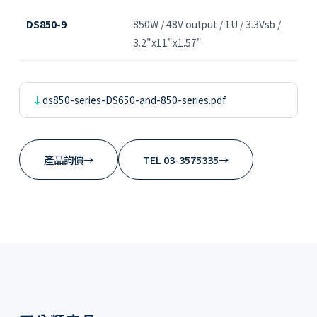
DS850-9
850W / 48V output / 1U / 3.3Vsb /
3.2"x11"x1.57"
ds850-series-DS650-and-850-series.pdf
產品詢價
→
TEL 03-3575335
→